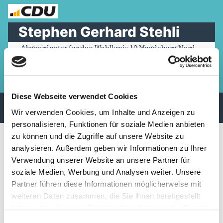
Zum
Inhalt
⠀Stephen Gerhard Stehli ⠀
springen
⠀ ⠀ Abgeordneter für den Wahlkreis 10 Magdeburg Nord
Facebook
Instagram
Mail
Diese Webseite verwendet Cookies
Wir verwenden Cookies, um Inhalte und Anzeigen zu
personalisieren, Funktionen für soziale Medien anbieten
zu können und die Zugriffe auf unsere Website zu
Tierpatenschaft abgeschlossen
analysieren. Außerdem geben wir Informationen zu Ihrer
Verwendung unserer Website an unsere Partner für
24. Februar 2021
admin
soziale Medien, Werbung und Analysen weiter. Unsere
Partner führen diese Informationen möglicherweise mit
Unser Magdeburger Zoo ist eines unserer
weiteren Daten zusammen, die Sie ihnen bereitgestellt
Aushängeschilder und kulturellen Zentren im
haben oder die sie im Rahmen Ihrer Nutzung der Dienste
Norden.
gesammelt haben.
Einwilligungsauswahl