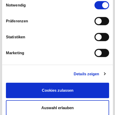
Notwendig
Um den Zoo in seinem pädagogischen Auftrag zu
unterstützen, habe ich für das Jahr 2021 die
Präferenzen
Patenschaft für den Weißkopfseeadler „Lucky“
übernommen. Ich hoffe damit einen Beitrag zur
Statistiken
Erhaltung dieser Art leisten zu können. Ein wirklich
schönes, erhabenes und schützenswertes Tier.
Marketing
Details zeigen
Cookies zulassen
Auswahl erlauben