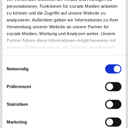
geht bereits auf das Jahr 1150 zurück.
personalisieren, Funktionen für soziale Medien anbieten
zu können und die Zugriffe auf unsere Website zu
Die uns allen bekannte „Nicolaikirche“, welche dem
analysieren. Außerdem geben wir Informationen zu Ihrer
Verwendung unserer Website an unsere Partner für
heiligen Nicolaus als Schutzpatron der Elbschifffer
soziale Medien, Werbung und Analysen weiter. Unsere
geweiht wurde, geht auf einen Entwurf des
Partner führen diese Informationen möglicherweise mit
Baumeisters Karl Friedrich Schinkel zurück und ist
weiteren Daten zusammen, die Sie ihnen bereitgestellt
daher auch als „Schinkelkirche“ bekannt. Die
haben oder die sie im Rahmen Ihrer Nutzung der Dienste
Einweihung der heutigen im klassizistischen Stil
gesammelt haben.
Einwilligungsauswahl
erbauten Kirche fand im Jahr 1824 statt. Die
Notwendig
Westseite trägt daher die Inschrift:
Präferenzen
„IM KRIEGESDRANG ZERSTÖRT 1813“
„MIT GOTT DURCH KÖNIGSHULD“
Statistiken
„IM FRIEDEN HERGESTELLT 1824“
Mit der abgeschlossenen Sanierung im Jahr 2018
Marketing