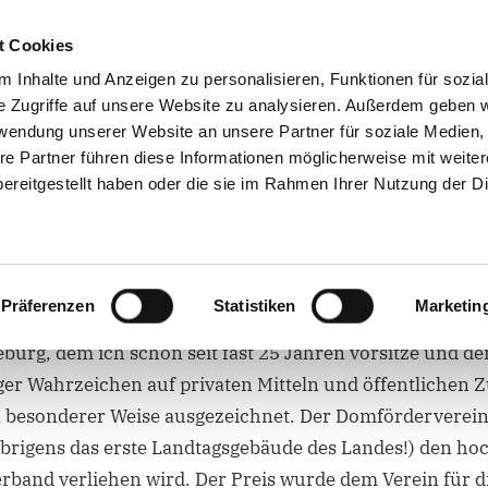
Stephen Gerhard Stehli
t Cookies
 Inhalte und Anzeigen zu personalisieren, Funktionen für sozia
Abgeordneter für den Wahlkreis 10 Magdeburg Nord
e Zugriffe auf unsere Website zu analysieren. Außerdem geben w
rwendung unserer Website an unsere Partner für soziale Medien
re Partner führen diese Informationen möglicherweise mit weite
ÜR NORD
ÜBER MICH
MEIN WAHLKREIS
ereitgestellt haben oder die sie im Rahmen Ihrer Nutzung der D
Romanikpreises an den Domförd
Präferenzen
Statistiken
Marketin
rg, dem ich schon seit fast 25 Jahren vorsitze und der i
ger Wahrzeichen auf privaten Mitteln und öffentlichen 
 besonderer Weise ausgezeichnet. Der Domförderverein e
brigens das erste Landtagsgebäude des Landes!) den ho
band verliehen wird. Der Preis wurde dem Verein für di