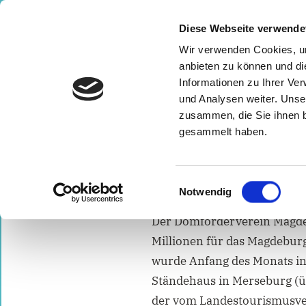
Zum
⠀
Inhalt
Diese Webseite verwende
springen
Wir verwenden Cookies, um
⠀ ⠀ 
anbieten zu können und di
Informationen zu Ihrer Ve
und Analysen weiter. Unse
START
LANDTAGSWAHL 2021
VOR ORT F
zusammen, die Sie ihnen b
gesammelt haben.
Verleihung des 
14. Juli 2021
Einwilligungsauswahl
Notwendig
admin
Der Domförderverein Magdebu
Millionen für das Magdebur
wurde Anfang des Monats in
Ständehaus in Merseburg (ü
der vom Landestourismusver