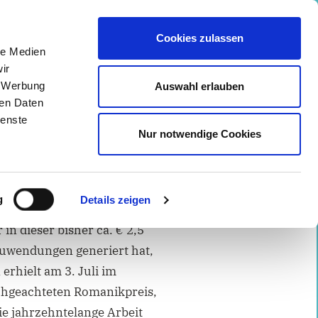
 ⠀
Cookies zulassen
Facebook
Instagram
Mail
le Medien
ir
, Werbung
Auswahl erlauben
ren Daten
KONTAKT
PRESSE
IMPRESSUM
ienste
Nur notwendige Cookies
erverein
g
Details zeigen
n dieser bisher ca. € 2,5
Zuwendungen generiert hat,
rhielt am 3. Juli im
chgeachteten Romanikpreis,
e jahrzehntelange Arbeit