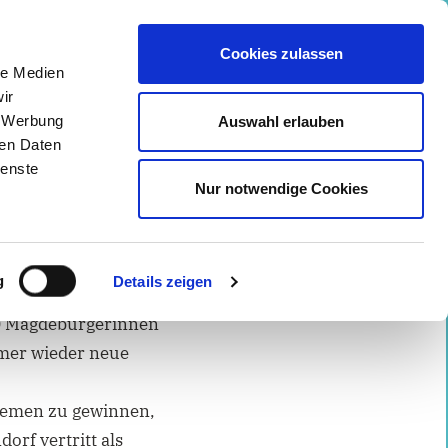
 ⠀
Cookies zulassen
Facebook
Instagram
Mail
le Medien
ir
, Werbung
Auswahl erlauben
ren Daten
KONTAKT
PRESSE
IMPRESSUM
ienste
Nur notwendige Cookies
g
Details zeigen
00 Magdeburgerinnen
mmer wieder neue
Themen zu gewinnen,
rf vertritt als