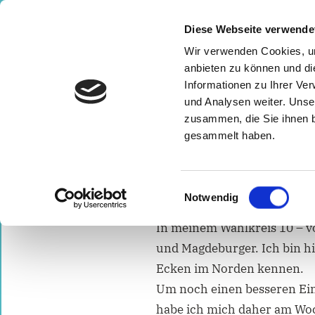
Zum
⠀
Inhalt
Diese Webseite verwende
springen
Wir verwenden Cookies, um
⠀ ⠀ 
anbieten zu können und di
Informationen zu Ihrer Ve
und Analysen weiter. Unse
START
LANDTAGSWAHL 2021
VOR ORT F
zusammen, die Sie ihnen b
gesammelt haben.
Landtag(-skandid
5. Mai 2021
Einwilligungsauswahl
Notwendig
admin
In meinem Wahlkreis 10 – v
und Magdeburger. Ich bin hi
Ecken im Norden kennen.
Um noch einen besseren Ein
habe ich mich daher am Woch