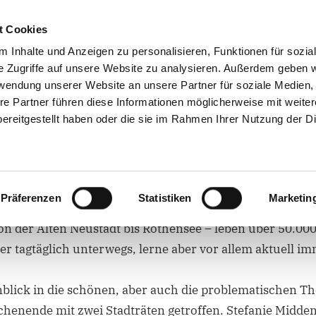
Stephen Gerhard Stehli
t Cookies
 Inhalte und Anzeigen zu personalisieren, Funktionen für sozia
Abgeordneter für den Wahlkreis 10 Magdeburg Nord
e Zugriffe auf unsere Website zu analysieren. Außerdem geben w
rwendung unserer Website an unsere Partner für soziale Medien
re Partner führen diese Informationen möglicherweise mit weite
ÜR NORD
ÜBER MICH
MEIN WAHLKREIS
ereitgestellt haben oder die sie im Rahmen Ihrer Nutzung der D
at) trifft Stadtrat
Präferenzen
Statistiken
Marketin
on der Alten Neustadt bis Rothensee – leben über 50.0
er tagtäglich unterwegs, lerne aber vor allem aktuell i
blick in die schönen, aber auch die problematischen 
enende mit zwei Stadträten getroffen. Stefanie Middendo