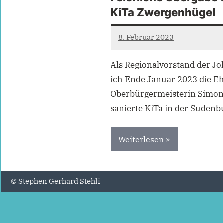
KiTa Zwergenhügel
8. Februar 2023
Stephen
Gerhard
Als Regionalvorstand der Joh
Stehli
ich Ende Januar 2023 die E
Oberbürgermeisterin Simone 
sanierte KiTa in der Sudenb
Weiterlesen
Neuigkeiten
© Stephen Gerhard Stehli