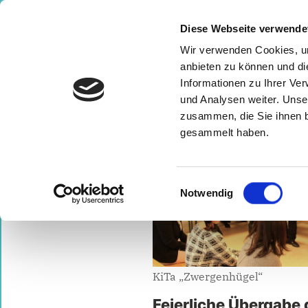
Zum
⠀
Inhalt
Diese Webseite verwende
springen
Wir verwenden Cookies, um
⠀ ⠀ 
anbieten zu können und di
Informationen zu Ihrer Ve
und Analysen weiter. Unse
START
LANDTAGSWAHL 2021
VOR ORT F
zusammen, die Sie ihnen b
gesammelt haben.
Schlagwort:
JUH
Einwilligungsauswahl
Notwendig
KiTa „Zwergenhügel“
Feierliche Übergabe 