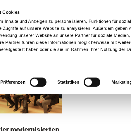
Stephen Gerhard Stehli
t Cookies
 Inhalte und Anzeigen zu personalisieren, Funktionen für sozia
Abgeordneter für den Wahlkreis 10 Magdeburg Nord
e Zugriffe auf unsere Website zu analysieren. Außerdem geben w
rwendung unserer Website an unsere Partner für soziale Medien
re Partner führen diese Informationen möglicherweise mit weite
ÜR NORD
ÜBER MICH
MEIN WAHLKREIS
ereitgestellt haben oder die sie im Rahmen Ihrer Nutzung der D
Präferenzen
Statistiken
Marketin
der modernisierten