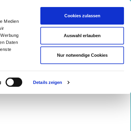
 ⠀
Cookies zulassen
Facebook
Instagram
Mail
le Medien
ir
, Werbung
Auswahl erlauben
ren Daten
KONTAKT
PRESSE
IMPRESSUM
ienste
Nur notwendige Cookies
g
Details zeigen