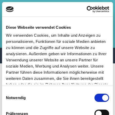
Zum
Inhalt
⠀Stephen Gerhard Stehli ⠀
springen
⠀ ⠀ Abgeordneter für den Wahlkreis 10 Magdeburg Nord
Diese Webseite verwendet Cookies
Wir verwenden Cookies, um Inhalte und Anzeigen zu
Facebook
Instagram
Mail
personalisieren, Funktionen für soziale Medien anbieten
zu können und die Zugriffe auf unsere Website zu
analysieren. Außerdem geben wir Informationen zu Ihrer
Verwendung unserer Website an unsere Partner für
soziale Medien, Werbung und Analysen weiter. Unsere
Schlagwort:
Hamburg
Partner führen diese Informationen möglicherweise mit
weiteren Daten zusammen, die Sie ihnen bereitgestellt
haben oder die sie im Rahmen Ihrer Nutzung der Dienste
gesammelt haben.
Einwilligungsauswahl
Notwendig
Präferenzen